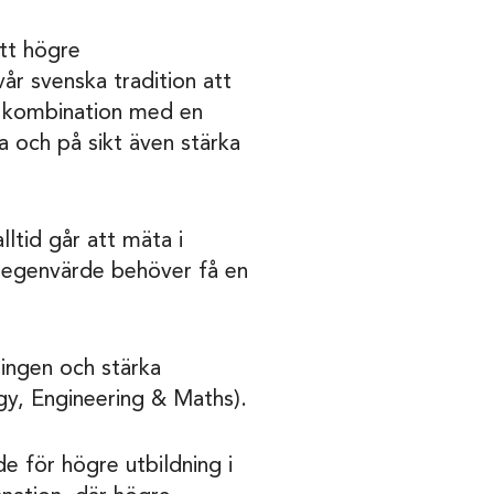
ett högre
år svenska tradition att
i kombination med en
a och på sikt även stärka
lltid går att mäta i
s egenvärde behöver få en
ningen och stärka
gy, Engineering & Maths).
e för högre utbildning i