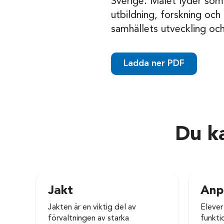
Sverige. Målet lyder som
utbildning, forskning och 
samhällets utveckling och
Ladda ner PDF
Du ka
Jakt
Anp
Jakten är en viktig del av
Elever
förvaltningen av starka
funkti