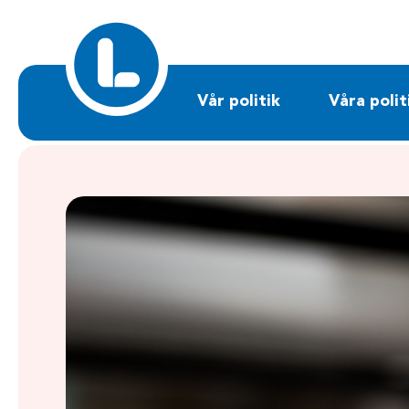
Sök på liberalerna.se
Vår politik
Våra polit