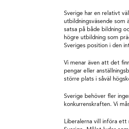
Sverige har en relativt v
utbildningsväsende som är
satsa på både bildning o
högre utbildning som präg
Sveriges position i den i
Vi menar även att det finn
pengar eller anställning
större plats i såväl högs
Sverige behöver fler inge
konkurrenskraften. Vi må
Liberalerna vill införa e