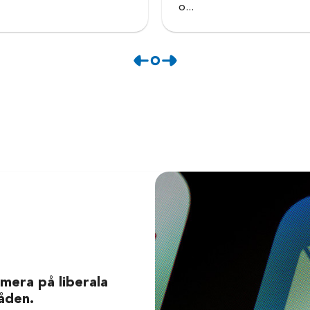
o...
mera på liberala
åden.