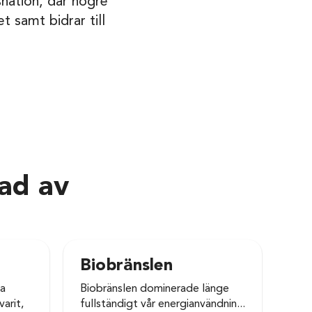
snation, där högre
t samt bidrar till
rad av
Biobränslen
Gy
la
Biobränslen dominerade länge
En 
varit,
fullständigt vår energianvändnin...
kval