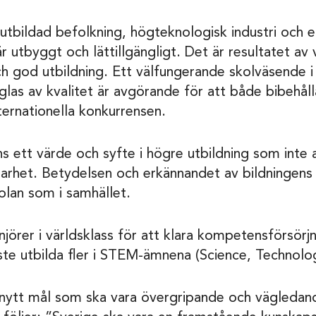
älutbildad befolkning, högteknologisk industri och 
 utbyggt och lättillgängligt. Det är resultatet av v
ch god utbildning. Ett välfungerande skolväsende 
las av kvalitet är avgörande för att både bibehåll
nternationella konkurrensen.
s ett värde och syfte i högre utbildning som inte a
sbarhet. Betydelsen och erkännandet av bildningen
kolan som i samhället.
njörer i världsklass för att klara kompetensförsörj
ste utbilda fler i STEM-ämnena (Science, Technolo
tt nytt mål som ska vara övergripande och vägledand