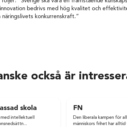
 följer: ”Sverige ska vara en framstående kunskap
innovation bedrivs med hög kvalitet och effektivite
 näringslivets konkurrenskraft.”
nske också är intresse
assad skola
FN
 med intellektuell
Den liberala kampen för al
onsnedsättn...
människors frihet har alltid 