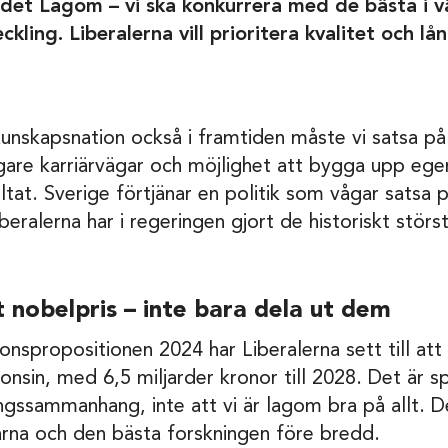
ndet Lagom – vi ska konkurrera med de bästa i v
kling. Liberalerna vill prioritera kvalitet och lån
unskapsnation också i framtiden måste vi satsa på 
ligare karriärvägar och möjlighet att bygga upp ege
ultat. Sverige förtjänar en politik som vågar satsa
beralerna har i regeringen gjort de historiskt störs
 nobelpris – inte bara dela ut dem
onspropositionen 2024 har Liberalerna sett till att 
onsin, med 6,5 miljarder kronor till 2028. Det är 
ingssammanhang, inte att vi är lagom bra på allt. 
karna och den bästa forskningen före bredd.