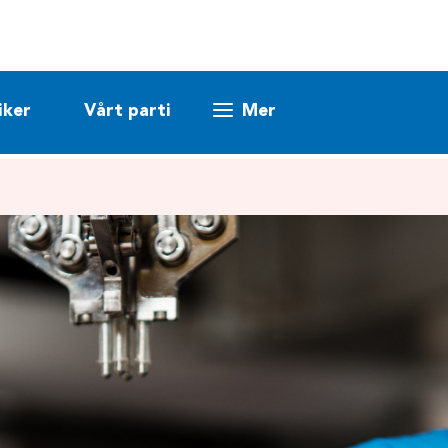
iker
Vårt parti
Mer