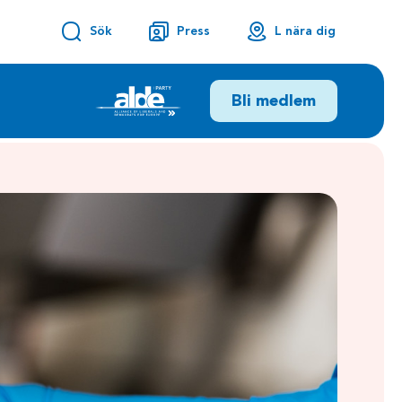
Sök
Press
L nära dig
Bli medlem