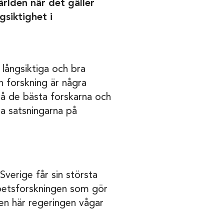
ärlden när det gäller
gsiktighet i
långsiktiga och bra
n forskning är några
 på de bästa forskarna och
ta satsningarna på
Sverige får sin största
spetsforskningen som gör
Den här regeringen vågar