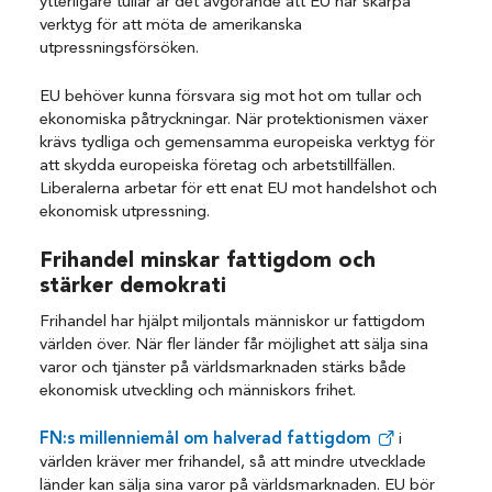
ytterligare tullar är det avgörande att EU har skarpa
verktyg för att möta de amerikanska
utpressningsförsöken.
EU behöver kunna försvara sig mot hot om tullar och
ekonomiska påtryckningar. När protektionismen växer
krävs tydliga och gemensamma europeiska verktyg för
att skydda europeiska företag och arbetstillfällen.
Liberalerna arbetar för ett enat EU mot handelshot och
ekonomisk utpressning.
Frihandel minskar fattigdom och
stärker demokrati
Frihandel har hjälpt miljontals människor ur fattigdom
världen över. När fler länder får möjlighet att sälja sina
varor och tjänster på världsmarknaden stärks både
ekonomisk utveckling och människors frihet.
FN:s millenniemål om halverad fattigdom
i
världen kräver mer frihandel, så att mindre utvecklade
länder kan sälja sina varor på världsmarknaden.
EU bör