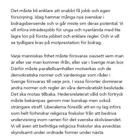
Det måste bli enklare att snabbt få jobb och egen
försörjning. Idag hamnar många nya svenskar i
bidragsberoende och vi går miste om deras potential. Vi
vill införa inträdesjobb för unga och nyanlända med lite
lägre lön på första jobbet och enklare regler. Och vi vill
se tydligare krav på motprestation för bidrag.
Varje människas frihet måste försvaras oavsett vem man
är eller var man kommer ifrån, eller var i Sverige man bor.
Därför måste parallellsamhällen motverkas och de
demokratiska normer och värderingar som råder i
Sverige försvaras till varje pris. I vissa förorter dominerar
andra normer och regler än våra demokratiskt beslutade.
Det ska motas tillbaka. Hedersrelaterat våld och förtryck
måste bekämpas genom mer kunskap men också
strängare straff. Liberalerna föreslår att en ny lag införs
som helt förhindrar religiösa friskolor från att bedriva
undervisning inom ramen för det svenska skolväsendet.
Vi vill även att befintliga religiösa friskolor ska avvecklas
skyndsamt under ordnade former under nästa