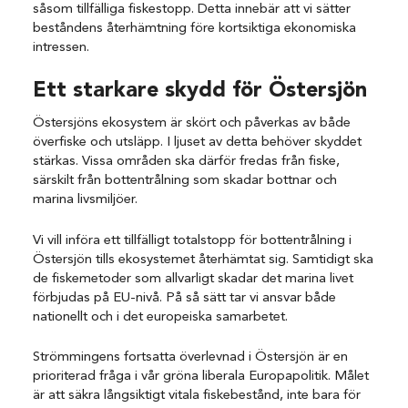
såsom tillfälliga fiskestopp. Detta innebär att vi sätter
beståndens återhämtning före kortsiktiga ekonomiska
intressen.
Ett starkare skydd för Östersjön
Östersjöns ekosystem är skört och påverkas av både
överfiske och utsläpp. I ljuset av detta behöver skyddet
stärkas. Vissa områden ska därför fredas från fiske,
särskilt från bottentrålning som skadar bottnar och
marina livsmiljöer.
Vi vill införa ett tillfälligt totalstopp för bottentrålning i
Östersjön tills ekosystemet återhämtat sig. Samtidigt ska
de fiskemetoder som allvarligt skadar det marina livet
förbjudas på EU-nivå. På så sätt tar vi ansvar både
nationellt och i det europeiska samarbetet.
Strömmingens fortsatta överlevnad i Östersjön är en
prioriterad fråga i vår gröna liberala Europapolitik. Målet
är att säkra långsiktigt vitala fiskebestånd, inte bara för