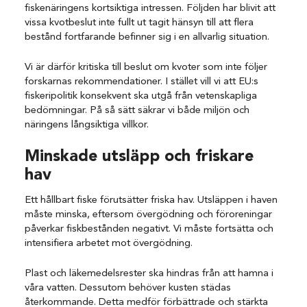
fiskenäringens kortsiktiga intressen. Följden har blivit att
vissa kvotbeslut inte fullt ut tagit hänsyn till att flera
bestånd fortfarande befinner sig i en allvarlig situation.
Vi är därför kritiska till beslut om kvoter som inte följer
forskarnas rekommendationer. I stället vill vi att EU:s
fiskeripolitik konsekvent ska utgå från vetenskapliga
bedömningar. På så sätt säkrar vi både miljön och
näringens långsiktiga villkor.
Minskade utsläpp och friskare
hav
Ett hållbart fiske förutsätter friska hav. Utsläppen i haven
måste minska, eftersom övergödning och föroreningar
påverkar fiskbestånden negativt. Vi måste fortsätta och
intensifiera arbetet mot övergödning.
Plast och läkemedelsrester ska hindras från att hamna i
våra vatten. Dessutom behöver kusten städas
återkommande. Detta medför förbättrade och stärkta