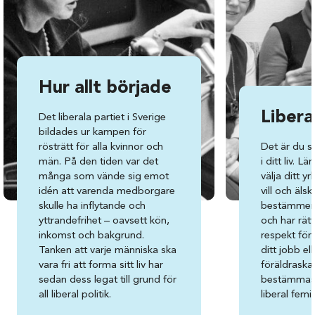
Hur allt började
Libera
Det liberala partiet i Sverige
bildades ur kampen för
rösträtt för alla kvinnor och
Det är du 
män. På den tiden var det
i ditt liv. Lä
många som vände sig emot
välja ditt y
idén att varenda medborgare
vill och äls
skulle ha inflytande och
bestämmer 
yttrandefrihet – oavsett kön,
och har rät
inkomst och bakgrund.
respekt för 
Tanken att varje människa ska
ditt jobb ell
vara fri att forma sitt liv har
föräldraska
sedan dess legat till grund för
bestämmas a
all liberal politik.
liberal fem