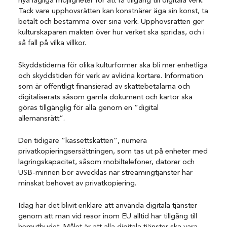
nya lagliga möjligheter för att få tillgång till digitala verk.
Tack vare upphovsrätten kan konstnärer äga sin konst, ta
betalt och bestämma över sina verk. Upphovsrätten ger
kulturskaparen makten över hur verket ska spridas, och i
så fall på vilka villkor.
Skyddstiderna för olika kulturformer ska bli mer enhetliga
och skyddstiden för verk av avlidna kortare. Information
som är offentligt finansierad av skattebetalarna och
digitaliserats såsom gamla dokument och kartor ska
göras tillgänglig för alla genom en ”digital
allemansrätt”.
Den tidigare “kassettskatten”, numera
privatkopieringsersättningen, som tas ut på enheter med
lagringskapacitet, såsom mobiltelefoner, datorer och
USB-minnen bör avvecklas när streamingtjänster har
minskat behovet av privatkopiering. ​
Idag har det blivit enklare att använda digitala tjänster
genom att man vid resor inom EU alltid har tillgång till