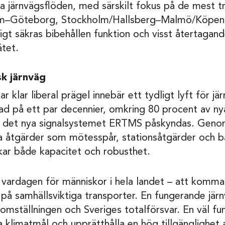
a järnvägsflöden, med särskilt fokus på de mest tr
holm–Göteborg, Stockholm/Hallsberg–Malmö/Köpen
gt säkras bibehållen funktion och visst återtagand
ätet.
k järnväg
r klar liberal prägel innebär ett tydligt lyft för jä
ad på ett par decennier, omkring 80 procent av nya 
av det nya signalsystemet ERTMS påskyndas. Gen
a åtgärder som mötesspår, stationsåtgärder och b
ar både kapacitet och robusthet.
vardagen för människor i hela landet – att komma i 
 på samhällsviktiga transporter. En fungerande jär
omställningen och Sveriges totalförsvar. En väl fu
na klimatmål och upprätthålla en hög tillgänglighet 