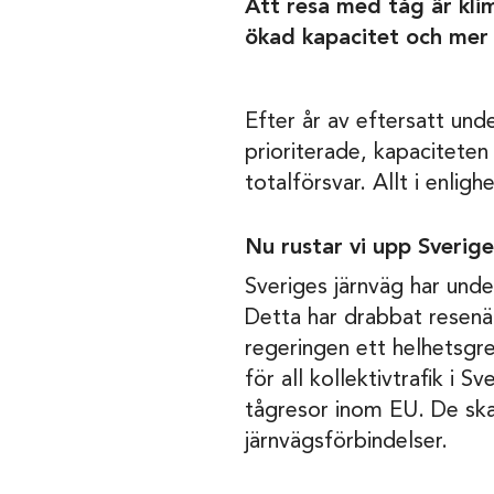
Att resa med tåg är klim
ökad kapacitet och mer p
Efter år av eftersatt unde
prioriterade, kapaciteten
totalförsvar. Allt i enlig
Nu rustar vi upp Sverige
Sveriges järnväg har under
Detta har drabbat resenär
regeringen ett helhetsgre
för all kollektivtrafik i 
tågresor inom EU. De sk
järnvägsförbindelser.