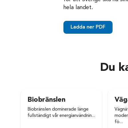
hela landet.
Ladda ner PDF
Du ka
Biobränslen
Väg
Biobränslen dominerade länge
Vägnät
fullständigt vår energianvändnin...
modern
fö...