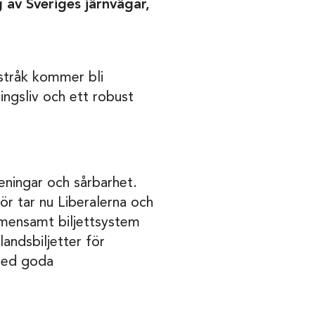
g av Sveriges järnvägar,
a stråk kommer bli
ingsliv och ett robust
seningar och sårbarhet.
ör tar nu Liberalerna och
gemensamt biljettsystem
landsbiljetter för
med goda