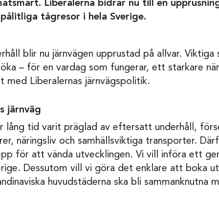
atsmart. Liberalerna bidrar nu till en upprusnin
ålitliga tågresor i hela Sverige.
rhåll blir nu järnvägen upprustad på allvar. Viktig
 öka – för en vardag som fungerar, ett starkare när
het med Liberalernas järnvägspolitik.
s järnväg
 lång tid varit präglad av eftersatt underhåll, för
er, näringsliv och samhällsviktiga transporter. Därf
pp för att vända utvecklingen. Vi vill införa ett 
Sverige. Dessutom vill vi göra det enklare att boka ut
andinaviska huvudstäderna ska bli sammanknutna 