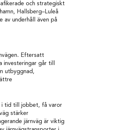
afikerade och strategiskt
hamn, Hallsberg–Luleå
e av underhåll även på
rnvägen. Eftersatt
investeringar går till
om utbyggnad,
ättre
tid till jobbet, få varor
nväg stärker
ngerande järnväg är viktig
av järnvägstransporter i