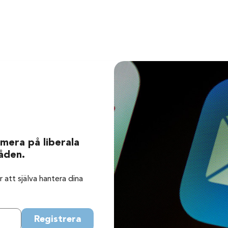
mera på liberala
åden.
 att själva hantera dina
Registrera