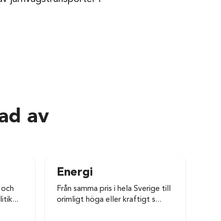
rad av
Energi
In
tr
 och
Från samma pris i hela Sverige till
tik...
orimligt höga eller kraftigt s...
Rus
jär