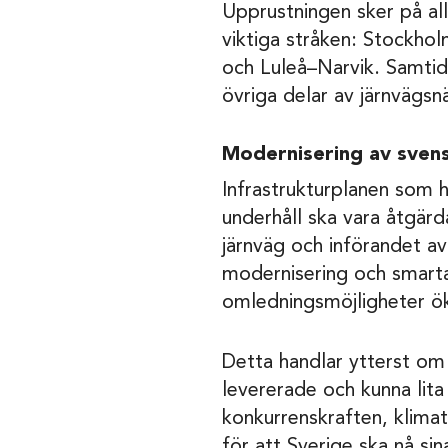
Upprustningen sker på all
viktiga stråken: Stock
och Luleå–Narvik. Samtidi
övriga delar av järnvägsn
Modernisering av svens
Infrastrukturplanen som ha
underhåll ska vara åtgärd
järnväg och införandet 
modernisering och smart
omledningsmöjligheter ök
Detta handlar ytterst om 
levererade och kunna lita
konkurrenskraften, klimat
för att Sverige ska nå si