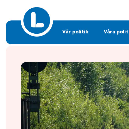
Sök på liberalerna.se
Vår politik
Våra polit