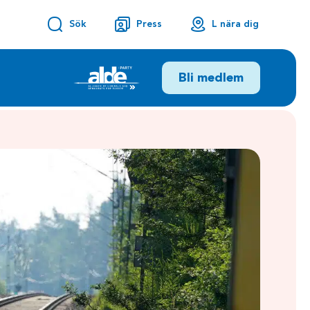
Sök
Press
L nära dig
Bli medlem