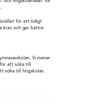
ts- och högskolerådet för
.
stället för att tidigt
ga krav och ger bättre
gymnasieskolan. Vi menar
r att söka till
t söka till högskolan.