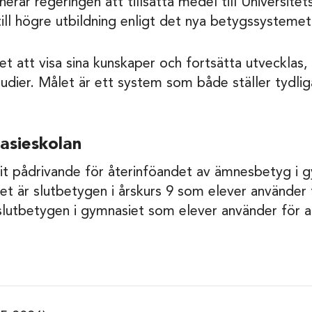
rar regeringen att tillsätta medel till Universite
ill högre utbildning enligt det nya betygssystemet
et att visa sina kunskaper och fortsätta utvecklas, i
tudier. Målet är ett system som både ställer tydli
asieskolan
arit pådrivande för återinföandet av ämnesbetyg i 
 är slutbetygen i årskurs 9 som elever använder fö
lutbetygen i gymnasiet som elever använder för at