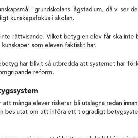
unskapsmål i grundskolans lågstadium, då vi ser det
digt kunskapsfokus i skolan.
te rättvisande. Vilket betyg en elev får ska inte b
e kunskaper som eleven faktiskt har.
ebetyg har blivit så utbredda att systemet har förl
nomgripande reform.
etygssystem
att många elever riskerar bli utslagna redan inna
en beslutat om att införa ett tiogradigt betygsyst