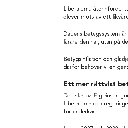
Liberalerna återinförde k
elever möts av ett likvär
Dagens betygssystem är in
lärare den har, utan på d
Betygsinflation och glädj
därför behöver vi en ge
Ett mer rättvist b
Den skarpa F-gränsen gör 
Liberalerna och regering
för underkänt.