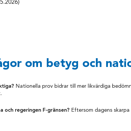
05.2026)
ågor om betyg och nati
iktiga?
Nationella prov bidrar till mer likvärdiga bedöm
.
na och regeringen F-gränsen?
Eftersom dagens skarpa g