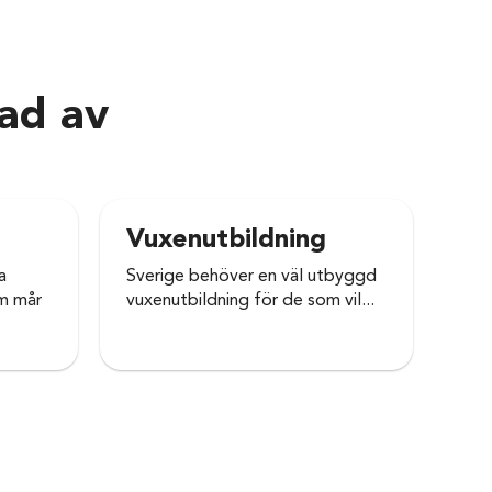
rad av
Vuxenutbildning
Lä
a
Sverige behöver en väl utbyggd
Sve
om mår
vuxenutbildning för de som vil...
duk
sy...