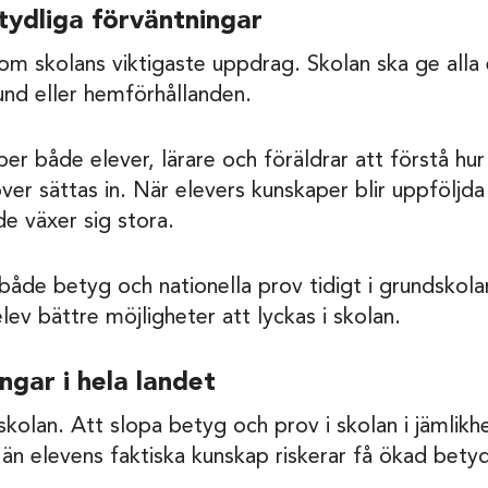
tydliga förväntningar
om skolans viktigaste uppdrag. Skolan ska ge alla 
und eller hemförhållanden.
per både elever, lärare och föräldrar att förstå hu
r sättas in. När elevers kunskaper blir uppföljda t
e växer sig stora.
 både betyg och nationella prov tidigt i grundskola
elev bättre möjligheter att lyckas i skolan.
gar i hela landet
 skolan. Att slopa betyg och prov i skolan i jämlik
än elevens faktiska kunskap riskerar få ökad bety