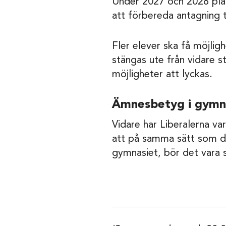
Under 2027 och 2028 plane
att förbereda antagning t
Fler elever ska få möjligh
stängas ute från vidare s
möjligheter att lyckas.
Ämnesbetyg i gymn
Vidare har Liberalerna v
att på samma sätt som det
gymnasiet, bör det vara s