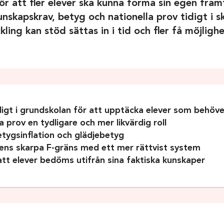
 att fler elever ska kunna forma sin egen framti
unskapskrav, betyg och nationella prov tidigt i s
ing kan stöd sättas in i tid och fler få möjlighet
digt i grundskolan för att upptäcka elever som behöv
a prov en tydligare och mer likvärdig roll
tygsinflation och glädjebetyg
ens skarpa F-gräns med ett mer rättvist system
att elever bedöms utifrån sina faktiska kunskaper