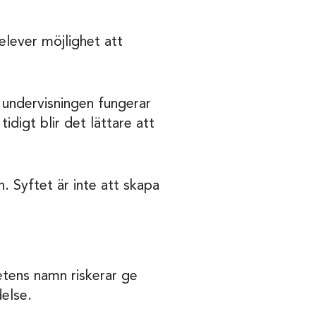
elever möjlighet att
r undervisningen fungerar
idigt blir det lättare att
n. Syftet är inte att skapa
hetens namn riskerar ge
delse.