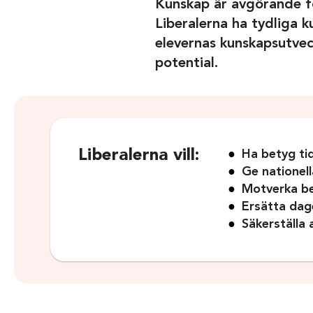
Kunskap är avgörande för
Liberalerna ha tydliga k
elevernas kunskapsutveckl
potential.
Liberalerna vill:
Ha betyg ti
Ge nationell
Motverka be
Ersätta dag
Säkerställa 