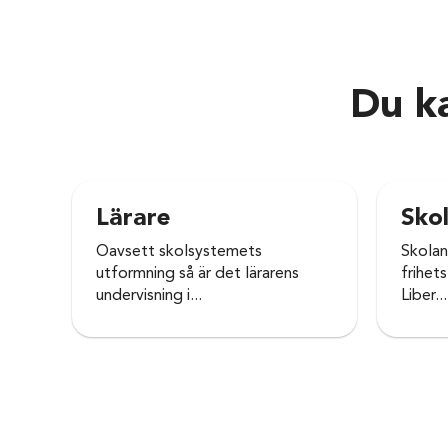
Du ka
Lärare
Sko
Oavsett skolsystemets
Skolan
utformning så är det lärarens
frihet
undervisning i...
Liber...