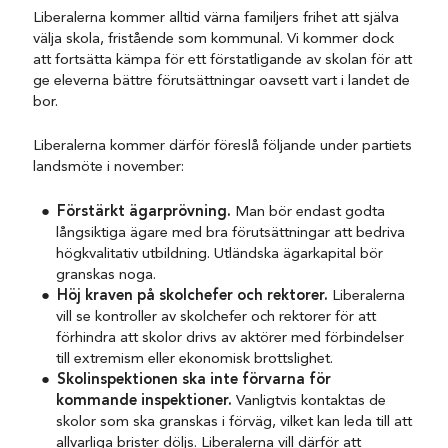
Liberalerna kommer alltid värna familjers frihet att själva
välja skola, fristående som kommunal. Vi kommer dock
att fortsätta kämpa för ett förstatligande av skolan för att
ge eleverna bättre förutsättningar oavsett vart i landet de
bor.
Liberalerna kommer därför föreslå följande under partiets
landsmöte i november:
Förstärkt ägarprövning.
Man bör endast godta
långsiktiga ägare med bra förutsättningar att bedriva
högkvalitativ utbildning. Utländska ägarkapital bör
granskas noga.
Höj kraven på skolchefer och rektorer.
Liberalerna
vill se kontroller av skolchefer och rektorer för att
förhindra att skolor drivs av aktörer med förbindelser
till extremism eller ekonomisk brottslighet.
Skolinspektionen ska inte förvarna för
kommande inspektioner.
Vanligtvis kontaktas de
skolor som ska granskas i förväg, vilket kan leda till att
allvarliga brister döljs. Liberalerna vill därför att