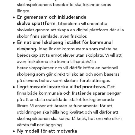
skolinspektionens besök inte ska förannonseras
längre.
En gemensam och inkluderande
skolvalsplattform.
Liberalerna vill underlätta
skolvalet genom att skapa en digital plattform där alla
skolor finns samlade, även friskolor.
En nationell skolpeng i stället för kommunal
elevpeng.
Idag är det kommunerna som måste ha
beredskap att ta emot elever utan skolplats. Vi vill att
även friskolorna ska kunna tillhandahålla
beredskapsplatser och vill därför införa en nationell
skolpeng som går direkt till skolan och som baseras
på elevens behov samt skolans förutsättningar.
Legitimerade lärare ska alltid prioriteras.
Det
finns både kommunala och fristående sparar pengar
på att anställa outbildade istället för legitimerade
lärare. Vi anser att läraren är fundamental för att
utbildningen ska hålla hög kvalitet och vill därför att
skolinspektionen ska kunna få kritik, hot om vite eller i
värsta fall nedläggning.
Ny modell för att motverka