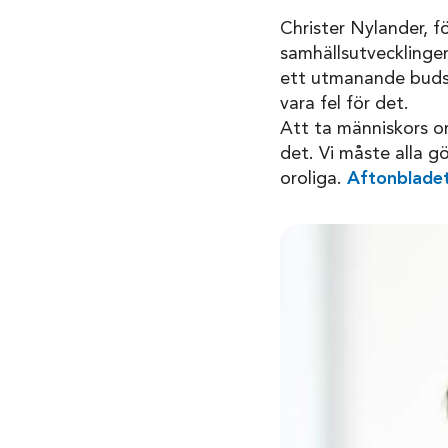
Christer Nylander, f
samhällsutvecklinge
ett utmanande budska
vara fel för det.
Att ta människors oro
det. Vi måste alla g
oroliga.
Aftonblade