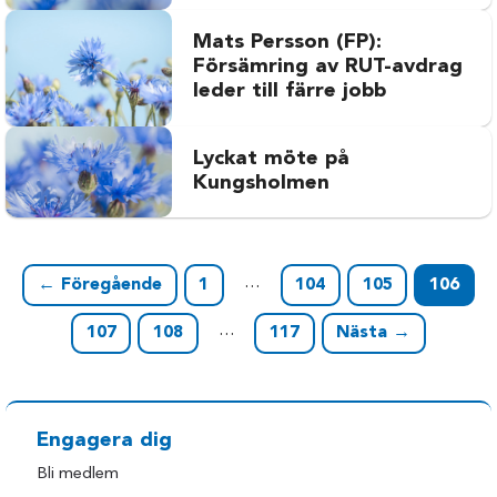
Mats Persson (FP):
Försämring av RUT-avdrag
leder till färre jobb
Lyckat möte på
Kungsholmen
…
← Föregående
1
104
105
106
…
107
108
117
Nästa →
Engagera dig
Bli medlem