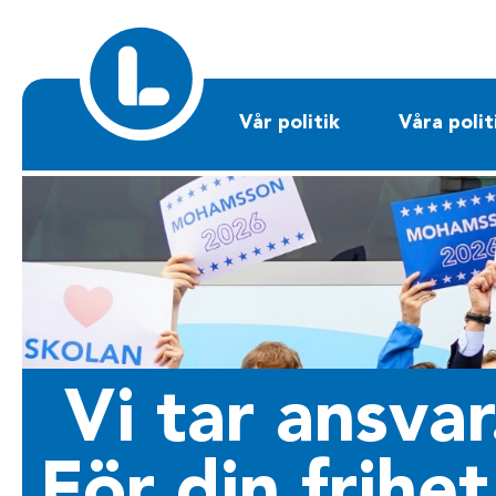
Sök på liberalerna.se
Vår politik
Våra polit
Vi tar ansvar
För din frihet