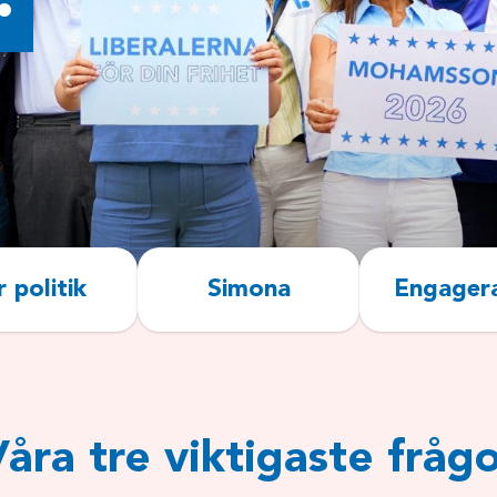
 politik
Simona
Engagera
åra tre viktigaste fråg