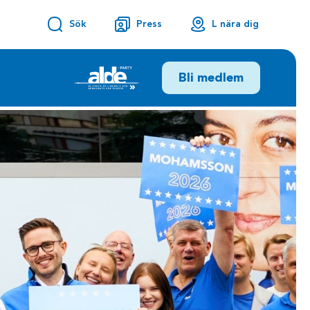
Sök
Press
L nära dig
Bli medlem