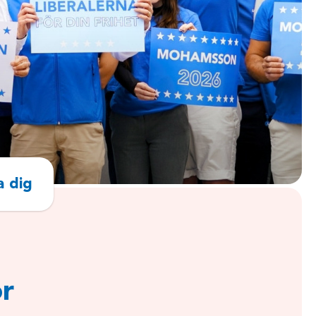
 dig
or