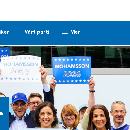
iker
Vårt parti
Mer
.
.