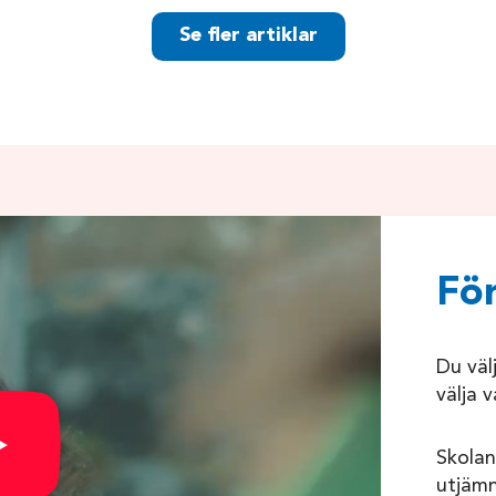
Se fler artiklar
För
Du väl
välja v
Skolan
utjämn