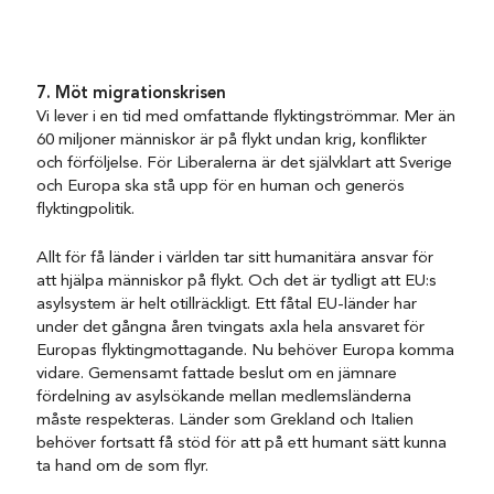
7. Möt migrationskrisen
Vi lever i en tid med omfattande flyktingströmmar. Mer än
60 miljoner människor är på flykt undan krig, konflikter
och förföljelse. För Liberalerna är det självklart att Sverige
och Europa ska stå upp för en human och generös
flyktingpolitik.
Allt för få länder i världen tar sitt humanitära ansvar för
att hjälpa människor på flykt. Och det är tydligt att EU:s
asylsystem är helt otillräckligt. Ett fåtal EU-länder har
under det gångna åren tvingats axla hela ansvaret för
Europas flyktingmottagande. Nu behöver Europa komma
vidare. Gemensamt fattade beslut om en jämnare
fördelning av asylsökande mellan medlemsländerna
måste respekteras. Länder som Grekland och Italien
behöver fortsatt få stöd för att på ett humant sätt kunna
ta hand om de som flyr.