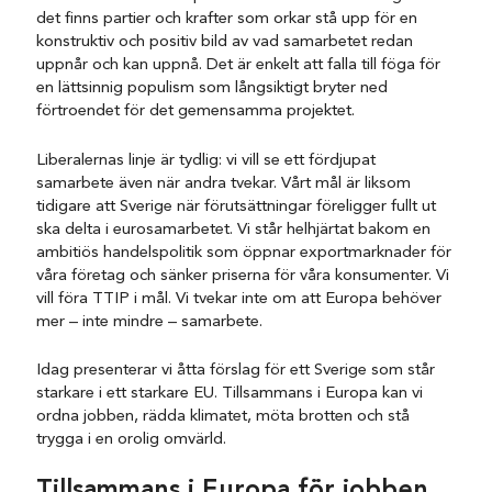
det finns partier och krafter som orkar stå upp för en
konstruktiv och positiv bild av vad samarbetet redan
uppnår och kan uppnå. Det är enkelt att falla till föga för
en lättsinnig populism som långsiktigt bryter ned
förtroendet för det gemensamma projektet.
Liberalernas linje är tydlig: vi vill se ett fördjupat
samarbete även när andra tvekar. Vårt mål är liksom
tidigare att Sverige när förutsättningar föreligger fullt ut
ska delta i eurosamarbetet. Vi står helhjärtat bakom en
ambitiös handelspolitik som öppnar exportmarknader för
våra företag och sänker priserna för våra konsumenter. Vi
vill föra TTIP i mål. Vi tvekar inte om att Europa behöver
mer – inte mindre – samarbete.
Idag presenterar vi åtta förslag för ett Sverige som står
starkare i ett starkare EU. Tillsammans i Europa kan vi
ordna jobben, rädda klimatet, möta brotten och stå
trygga i en orolig omvärld.
Tillsammans i Europa för jobbe
n