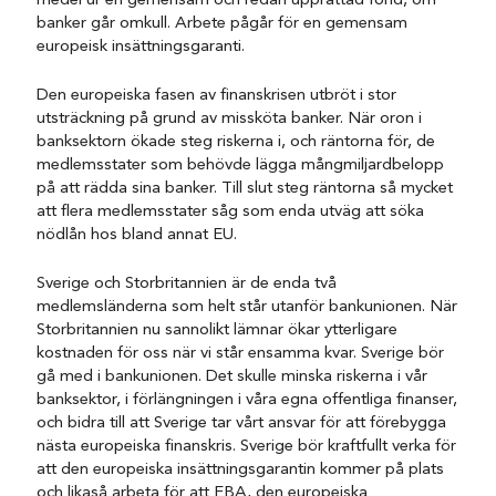
medel ur en gemensam och redan upprättad fond, om
banker går omkull. Arbete pågår för en gemensam
europeisk insättningsgaranti.
Den europeiska fasen av finanskrisen utbröt i stor
utsträckning på grund av missköta banker. När oron i
banksektorn ökade steg riskerna i, och räntorna för, de
medlemsstater som behövde lägga mångmiljardbelopp
på att rädda sina banker. Till slut steg räntorna så mycket
att flera medlemsstater såg som enda utväg att söka
nödlån hos bland annat EU.
Sverige och Storbritannien är de enda två
medlemsländerna som helt står utanför bankunionen. När
Storbritannien nu sannolikt lämnar ökar ytterligare
kostnaden för oss när vi står ensamma kvar. Sverige bör
gå med i bankunionen. Det skulle minska riskerna i vår
banksektor, i förlängningen i våra egna offentliga finanser,
och bidra till att Sverige tar vårt ansvar för att förebygga
nästa europeiska finanskris. Sverige bör kraftfullt verka för
att den europeiska insättningsgarantin kommer på plats
och likaså arbeta för att EBA, den europeiska