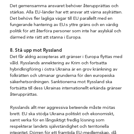
Det gemensamma ansvaret behöver återupprättas och
stärkas. Alla EU-länder har ett ansvar att värna asylrätten.
Det behövs fler lagliga vägar till EU parallellt med en
fungerande hantering av EU:s yttre gräns och en värdig
politik för att återföra personer som inte har asylskäl och
därmed inte rätt att stanna i Europa.
8. Stå upp mot Ryssland
Det får aldrig accepteras att gränser i Europa flyttas med
våld. Rysslands annektering av Krim och fortsatta
hybridkrigföring i östra Ukraina är en grov kränkning av
folkrätten och utmanar grunderna för den europeiska
säkerhetsordningen. Sanktionerna mot Ryssland ska
fortsätta till dess Ukrainas internationellt erkända gränser
återupprättas.
Rysslands allt mer aggressiva beteende måste mötas
brett. EU ska stödja Ukraina politiskt och ekonomiskt,
samt verka för en långsiktigt fredlig lösning som
respekterar landets självständighet och territoriella
integritet. Dörren för ett framtida EU-medlemskap, då