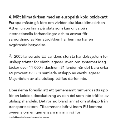
4. Möt klimatkrisen med en europeisk koldioxidskatt
Europa måste gå före om världen ska klara klimatkrisen.
Att en union finns på plats som kan driva på i
internationella förhandlingar och ta ansvar för
samordning av klimatpolitiken här hemma har en
avgörande betydelse.
År 2005 lanserade EU världens största handelssystem för
utsläppsrätter för växthusgaser. Även om systemet idag
täcker över 11 000 industrier i 31 länder når det bara cirka
45 procent av EU:s samlade utsläpp av växthusgaser.
Majoriteten av alla utsläpp träffas därför inte.
Liberalerna föreslår att ett gemensamt ramverk sätts upp
för en koldioxidbeskattning av den del som inte träffas av
utsläppshandeln. Det rör sig bland annat om utsläpp från
transportsektorn. Tillsammans bör vi inom EU komma
överens om en gemensam miniminivå för