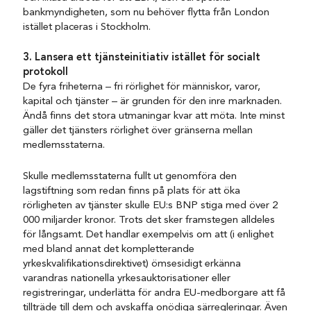
bankmyndigheten, som nu behöver flytta från London
istället placeras i Stockholm.
3. Lansera ett tjänsteinitiativ istället för socialt
protokoll
De fyra friheterna – fri rörlighet för människor, varor,
kapital och tjänster – är grunden för den inre marknaden.
Ändå finns det stora utmaningar kvar att möta. Inte minst
gäller det tjänsters rörlighet över gränserna mellan
medlemsstaterna.
Skulle medlemsstaterna fullt ut genomföra den
lagstiftning som redan finns på plats för att öka
rörligheten av tjänster skulle EU:s BNP stiga med över 2
000 miljarder kronor. Trots det sker framstegen alldeles
för långsamt. Det handlar exempelvis om att (i enlighet
med bland annat det kompletterande
yrkeskvalifikationsdirektivet) ömsesidigt erkänna
varandras nationella yrkesauktorisationer eller
registreringar, underlätta för andra EU-medborgare att få
tillträde till dem och avskaffa onödiga särregleringar. Även