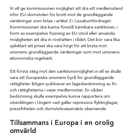
Vi vill ge kommissionen möjlighet att dra ett medlemsland
inför EU-domstolen för brott mot de grundläggande
värderingar som listas i artikel 2 i Lissabonfördraget.
Kommissionen ska kunna föreslå kännbara sanktioner, i
form av exempelvis frysning av EU-stöd eller använda
möjligheten att dra in rösträtten i rådet. Det bör vara lika
självklart att priset ska vara högt för att bryta mot
unionens grundläggande värderingar som mot unionens
ekonomiska regelverk.
Ett första steg mot den sanktionsmöjlighet vi vill se skulle
vara att Europeiska unionens byrå för grundläggande
rättigheter årligen publicerar en lägesbedömning av fri-
och rättigheterna i varje medlemsstat. En sådan
bedömning skulle exempelvis kunna rapportera om
utvecklingen i Ungern vad gäller repressiva flyktinglagar,
pressfriheten och domstolsväsendets oberoende.
Tillsammans i Europa i en orolig
omvärld