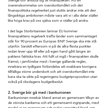
Sverige bör ansluta sig till finanspakten. Att en
överenskommelse om överskottsmålet och det
finanspolitiska regelverket just slutits ändrar inte att den
långsiktiga ambitionen måste vara att vi i alla delar ställer
lika höga krav på oss själva som vi ställer på andra.
I det läge Storbritannien lämnar EU kommer
finanspaktens regelverk träffa länder som sammantaget
står för 90 procent av Europas BNP. Sverige ska inte stå
utanför. Särskilt eftersom vi på de allra flesta punkter
redan lever upp till eller på egen hand gått längre än
paktens faktiska krav. Att fullt ut ingå i finanspakten skulle
främst, i jämförelse med i Sverige gällande regler,
innebära en tydligare förbindelse att snabbare korrigera
tillfälliga större underskott och att överskottsmålet inte
bara ska ta sikte på regeringens budgetproposition utan
också på riksdagens budgetbeslut.
2. Sverige bör gå med i bankunionen
Bankunionen innebär bland annat en gemensam tillsyn av
de största bankerna och ett gemensamt ingripande, med