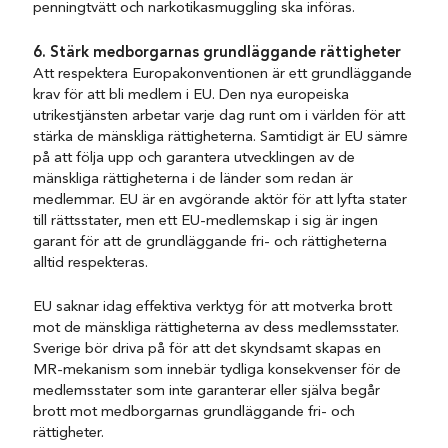
penningtvätt och narkotikasmuggling ska införas.
6. Stärk medborgarnas grundläggande rättigheter
Att respektera Europakonventionen är ett grundläggande
krav för att bli medlem i EU. Den nya europeiska
utrikestjänsten arbetar varje dag runt om i världen för att
stärka de mänskliga rättigheterna. Samtidigt är EU sämre
på att följa upp och garantera utvecklingen av de
mänskliga rättigheterna i de länder som redan är
medlemmar. EU är en avgörande aktör för att lyfta stater
till rättsstater, men ett EU-medlemskap i sig är ingen
garant för att de grundläggande fri- och rättigheterna
alltid respekteras.
EU saknar idag effektiva verktyg för att motverka brott
mot de mänskliga rättigheterna av dess medlemsstater.
Sverige bör driva på för att det skyndsamt skapas en
MR-mekanism som innebär tydliga konsekvenser för de
medlemsstater som inte garanterar eller själva begår
brott mot medborgarnas grundläggande fri- och
rättigheter.