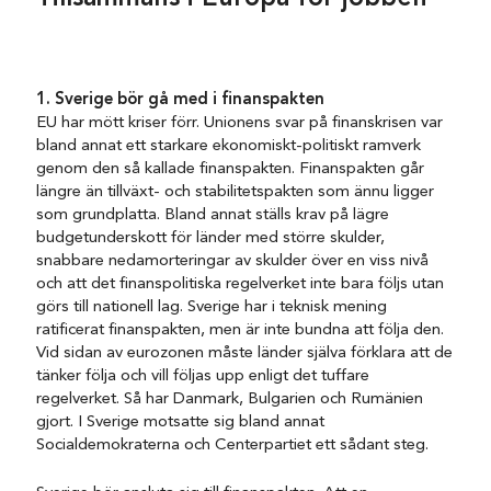
1. Sverige bör gå med i finanspakten
EU har mött kriser förr. Unionens svar på finanskrisen var
bland annat ett starkare ekonomiskt-politiskt ramverk
genom den så kallade finanspakten. Finanspakten går
längre än tillväxt- och stabilitetspakten som ännu ligger
som grundplatta. Bland annat ställs krav på lägre
budgetunderskott för länder med större skulder,
snabbare nedamorteringar av skulder över en viss nivå
och att det finanspolitiska regelverket inte bara följs utan
görs till nationell lag. Sverige har i teknisk mening
ratificerat finanspakten, men är inte bundna att följa den.
Vid sidan av eurozonen måste länder själva förklara att de
tänker följa och vill följas upp enligt det tuffare
regelverket. Så har Danmark, Bulgarien och Rumänien
gjort. I Sverige motsatte sig bland annat
Socialdemokraterna och Centerpartiet ett sådant steg.