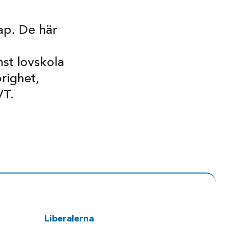
ap. De här
nst lovskola
righet,
VT.
Liberalerna