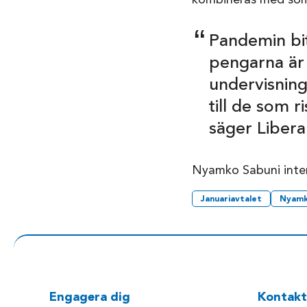
kombineras med so
Pandemin bit
pengarna är 
undervisning
till de som 
säger Libera
Nyamko Sabuni inte
Januariavtalet
Nyam
Engagera dig
Kontakt