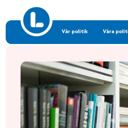
Sök på liberalerna.se
Vår politik
Våra polit