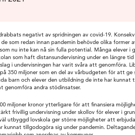
drabbats negativt av spridningen av covid-19. Konsekv
ör de som redan innan pandemin behövde olika former a
om nu inte kan nå sin fulla potential. Många elever i
olan som haft distansundervisning under en längre tid
nslag i undervisningen har varit svåra att genomföra. Li
 på 350 miljoner som en del av vårbudgeten för att ge
uda barn och elever den utbildning de inte har kunnat t
t genomföra andra stödinsatser.
 miljoner kronor ytterligare för att finansiera möjlighe
ärkt frivillig undervisning under skollov för elever i gr
äl utbyggd lovskola ger större möjligheter att erbjuda
ar kunnat tillgodogöra sig under pandemin. Deltagande 