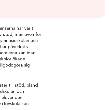
enserna har varit
v stöd, men även för
 gymnasieskolan och
 har påverkats
beralerna kan idag
 skolor ökade
illgodogöra sig
ter till stöd, bland
undskolan och
 elever den
i lovskola kan