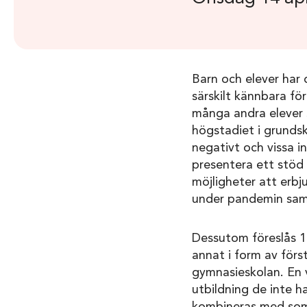
Barn och elever har 
särskilt kännbara f
många andra elever s
högstadiet i grundsk
negativt och vissa i
presentera ett stöd
möjligheter att erbj
under pandemin sam
Dessutom föreslås 100
annat i form av först
gymnasieskolan. En v
utbildning de inte h