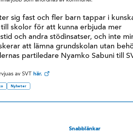
mmarjobb som anordnas av kommuner.
er sig fast och fler barn tappar i kunsk
till skolor för att kunna erbjuda mer
stid och andra stödinsatser, och inte mi
riskerar att lämna grundskolan utan behö
lernas partiledare Nyamko Sabuni till S
rvjuas av SVT
här.
ko
Nyheter
Snabblänkar