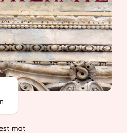
on
test mot