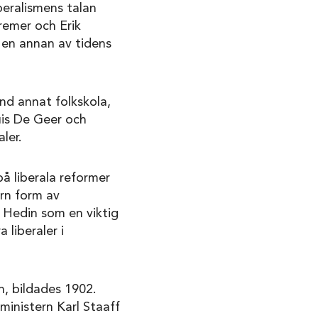
eralismens talan
remer och Erik
r en annan av tidens
nd annat folkskola,
uis De Geer och
ler.
å liberala reformer
rn form av
f Hedin som en viktig
 liberaler i
n, bildades 1902.
ministern Karl Staaff