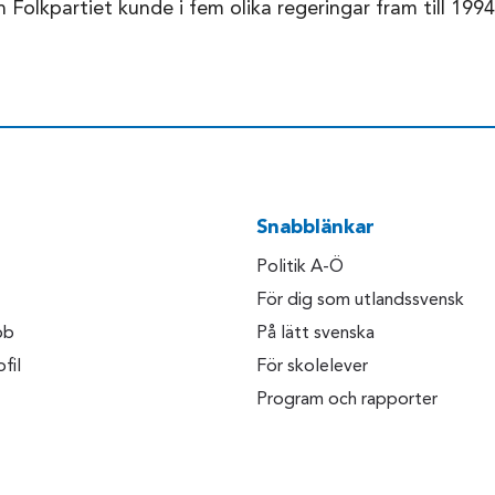
 Folkpartiet kunde i fem olika regeringar fram till 1994
Snabblänkar
Politik A-Ö
För dig som utlandssvensk
bb
På lätt svenska
fil
För skolelever
Program och rapporter