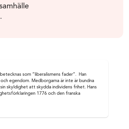
esamhälle
.
 betecknas som ”liberalismens fader”. Han
ihet och egendom. Medborgarna är inte är bundna
sin skyldighet att skydda individens frihet. Hans
dighetsförklaringen 1776 och den franska