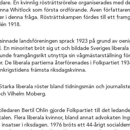
are. En kvinnlig rösträttsrörelse organiserades med de
nna Whitlock som första ordförande. Även författaren
ser i denna fråga. Rösträttskampen fördes till ett framg
dén 1918.
isinnade landsföreningen sprack 1923 på grund av oen
 En minoritet bröt sig ut och bildade Sveriges liberala 
nde framgångsrikt utnyttja sin vågmästarställning för
er. De liberala partierna återförenades i Folkpartiet 193
nkrigstidens främsta riksdagskvinna.
 Starka liberala röster bland tidningsmän och journalist
ch Vilhelm Moberg.
iledaren Bertil Ohlin gjorde Folkpartiet till det ledand
alen. Flera liberala kvinnor, bland annat advokaten In
 insatser i riksdagen. 1976 bröts ett 44-årigt socialde