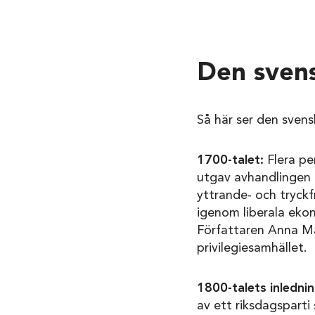
Den svens
Så här ser den svens
1700-talet:
Flera pe
utgav avhandlingen T
yttrande- och tryckf
igenom liberala eko
Författaren Anna Mar
privilegiesamhället.
1800-talets inledni
av ett riksdagsparti