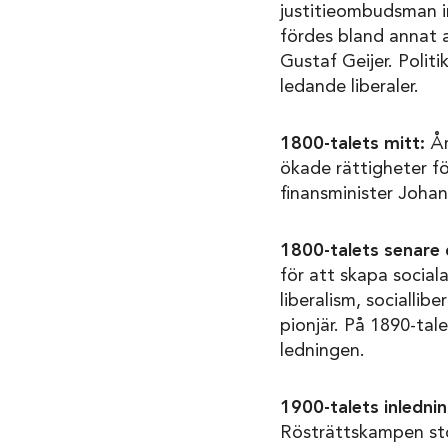
justitieombudsman i
fördes bland annat a
Gustaf Geijer. Polit
ledande liberaler.
1800-talets mitt:
År
ökade rättigheter fö
finansminister Johan
1800-talets senare 
för att skapa socia
liberalism, socialli
pionjär. På 1890-tale
ledningen.
1900-talets inledni
Rösträttskampen stod