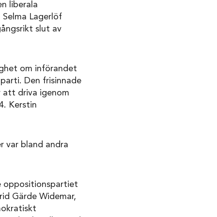
n liberala
 Selma Lagerlöf
ångsrikt slut av
ighet om införandet
parti. Den frisinnade
 att driva igenom
4. Kerstin
er var bland andra
e oppositionspartiet
grid Gärde Widemar,
mokratiskt