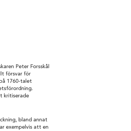
skaren Peter Forsskål
t försvar för
 på 1760-talet
etsförordning.
 kritiserade
eckning, bland annat
ar exempelvis att en