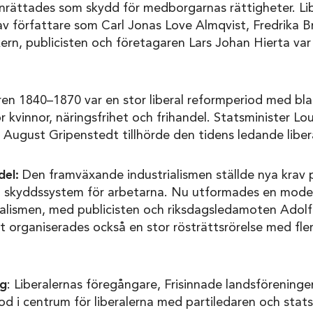
nrättades som skydd för medborgarnas rättigheter. Lib
v författare som Carl Jonas Love Almqvist, Fredrika B
ikern, publicisten och företagaren Lars Johan Hierta va
en 1840–1870 var en stor liberal reformperiod med bla
r kvinnor, näringsfrihet och frihandel. Statsminister Lo
 August Gripenstedt tillhörde den tidens ledande libera
del:
Den framväxande industrialismen ställde nya krav p
la skyddssystem för arbetarna. Nu utformades en mode
beralismen, med publicisten och riksdagsledamoten Adol
t organiserades också en stor rösträttsrörelse med flera
ng
: Liberalernas föregångare, Frisinnade landsföreninge
 i centrum för liberalerna med partiledaren och stats