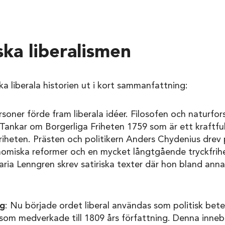
ka liberalismen
ka liberala historien ut i kort sammanfattning:
rsoner förde fram liberala idéer. Filosofen och naturfor
ankar om Borgerliga Friheten 1759 som är ett kraftfull
riheten. Prästen och politikern Anders Chydenius drev
nomiska reformer och en mycket långtgående tryckfrih
ia Lenngren skrev satiriska texter där hon bland annat
ng
: Nu började ordet liberal användas som politisk bet
 som medverkade till 1809 års författning. Denna inneb