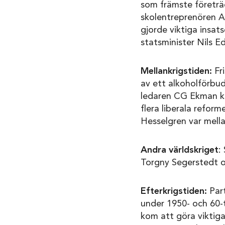
som främste företräd
skolentreprenören A
gjorde viktiga insat
statsminister Nils E
Mellankrigstiden:
Fr
av ett alkoholförbud.
ledaren CG Ekman ku
flera liberala reform
Hesselgren var mella
Andra världskriget
:
Torgny Segerstedt o
Efterkrigstiden:
Part
under 1950- och 60-t
kom att göra viktiga