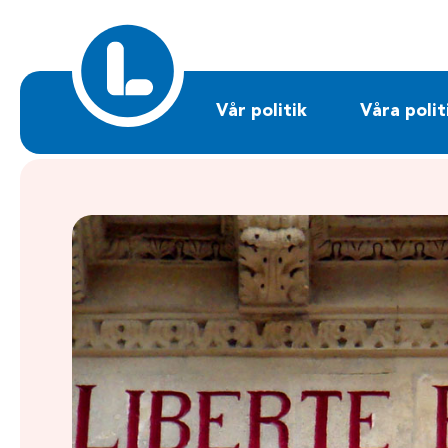
Sök på liberalerna.se
Vår politik
Våra polit