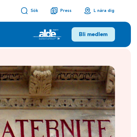
Sök
Press
L nära dig
Bli medlem