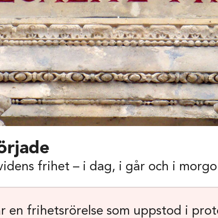
började
idens frihet – i dag, i går och i morg
r en frihetsrörelse som uppstod i pro