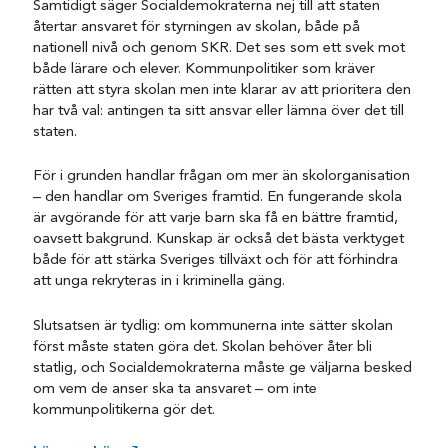
Samtidigt säger Socialdemokraterna nej till att staten
återtar ansvaret för styrningen av skolan, både på
nationell nivå och genom SKR. Det ses som ett svek mot
både lärare och elever. Kommunpolitiker som kräver
rätten att styra skolan men inte klarar av att prioritera den
har två val: antingen ta sitt ansvar eller lämna över det till
staten.
För i grunden handlar frågan om mer än skolorganisation
– den handlar om Sveriges framtid. En fungerande skola
är avgörande för att varje barn ska få en bättre framtid,
oavsett bakgrund. Kunskap är också det bästa verktyget
både för att stärka Sveriges tillväxt och för att förhindra
att unga rekryteras in i kriminella gäng.
Slutsatsen är tydlig: om kommunerna inte sätter skolan
först måste staten göra det. Skolan behöver åter bli
statlig, och Socialdemokraterna måste ge väljarna besked
om vem de anser ska ta ansvaret – om inte
kommunpolitikerna gör det.