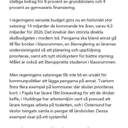
statliga bidrag för 8 procent av grundskolans och 4
procent av gymnasiets finansiering.
I regeringens senaste budget görs nu en historiskt stor
satsning: 14 miljarder de kommande tre åren, varav 4,3
miljarder för 2026. Det innebär den största direkta
skolbudgeten i modern tid. Pengarna ska bland annat gå
till fler böcker i klassrummen, en återreglering av lärarnas
undervisningstid så att planering och uppföljning
prioriteras, samt ett nytt stödsystem för bättre styrning.
Målet är också att återupprätta studieron i klassrummen.
Men regeringens satsningar får inte bli en ursäkt för
kommunpolitiker att lägga pengarna på annat. Tvärtom
finns flera exempel på kommuner där skolan prioriteras
bort. I Pajala har lärare fått löneavdrag för att de dricker
kaffe, i Huddinge har arbetsmiljön varit så pressad att
lärare tvingas arbeta på toaletten, och i Östersund har
skolor tvingats samla in pengar till läroböcker. Dessa
exempel visar på ett systemfel.