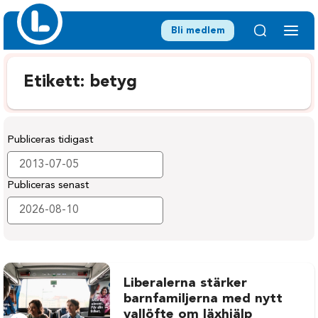
Bli medlem
Etikett:
betyg
Publiceras tidigast
Publiceras senast
Liberalerna stärker
barnfamiljerna med nytt
vallöfte om läxhjälp