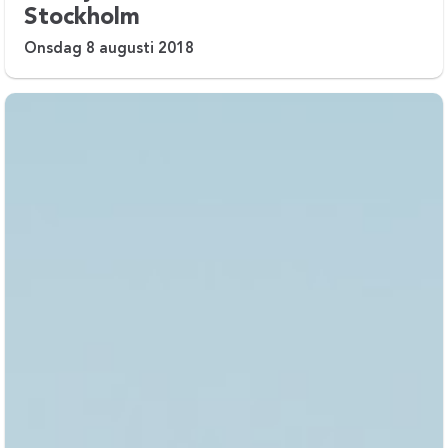
Stockholm
Onsdag 8 augusti 2018