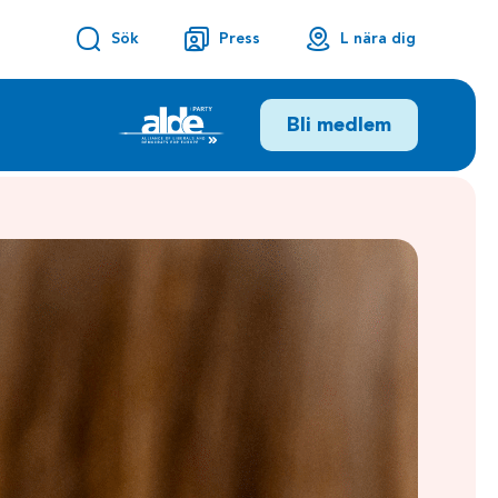
Sök
Press
L nära dig
Bli medlem