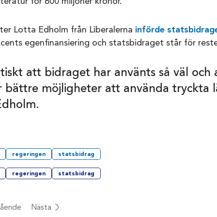
tteratur för 600 miljoner kronor.
ter Lotta Edholm från Liberalerna
införde statsbidrag
ocents egenfinansiering och statsbidraget står för rest
tiskt att bidraget har använts så väl och 
r bättre möjligheter att använda tryckta 
Edholm.
regeringen
statsbidrag
regeringen
statsbidrag
ående
Nästa