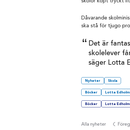
skolor köpt tryckt li
Dåvarande skolminis
ska stå för tjugo pr
Det är fantas
skolelever få
säger Lotta 
Nyheter
Skola
Böcker
Lotta Edholm
Böcker
Lotta Edholm
Alla nyheter
Föreg