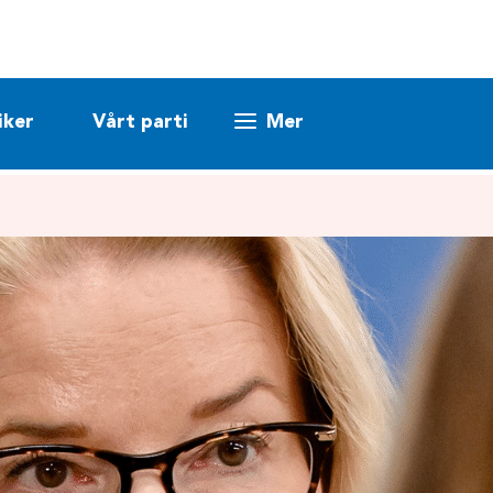
iker
Vårt parti
Mer