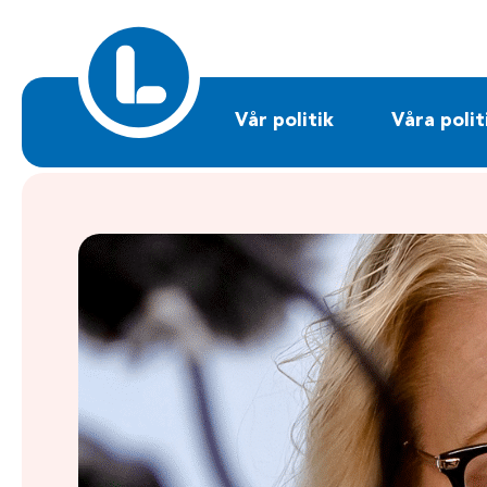
Sök på liberalerna.se
Vår politik
Våra polit