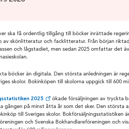
er ska få ordentlig tillgång till böcker inrättade reger
 av skönlitteratur och facklitteratur. Från början riktad
klassen och lågstadiet, men sedan 2025 omfattar det äv
asieskolan.
ckta böcker än digitala. Den största anledningen är reg
riges skolor. Bokinköpen till skolorna uppgick till 600 mi
gsstatistiken 2025
ökade försäljningen av tryckta 
sta gången på minst åtta år som det sker. Den största 
kinköp till Sveriges skolor. Bokförsäljningsstatistiken 
öreningen och Svenska Bokhandlareföreningen och visa