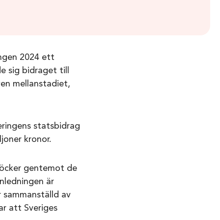
ingen 2024 ett
e sig bidraget till
en mellanstadiet,
eringens statsbidrag
ljoner kronor.
böcker gentemot de
anledningen är
är sammanställd av
r att Sveriges