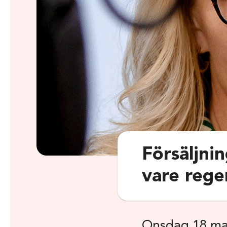
Försäljni
vare rege
Onsdag 18 ma