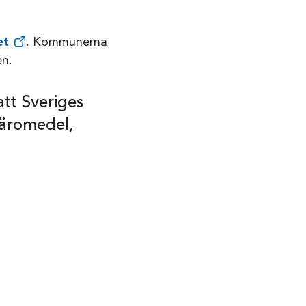
et
. Kommunerna
en.
att Sveriges
läromedel,