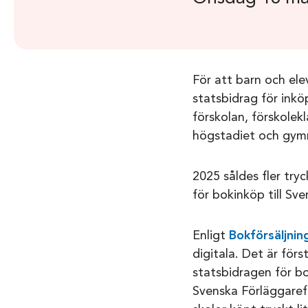
För att barn och elev
statsbidrag för inköp
förskolan, förskole
högstadiet och gymn
2025 såldes fler try
för bokinköp till Sve
Enligt
Bokförsäljnin
digitala. Det är för
statsbidragen för bo
Svenska Förläggaref