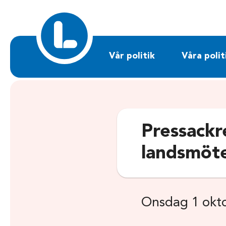
Sök på liberalerna.se
Vår politik
Våra polit
Pressackr
landsmöt
Onsdag 1 okt