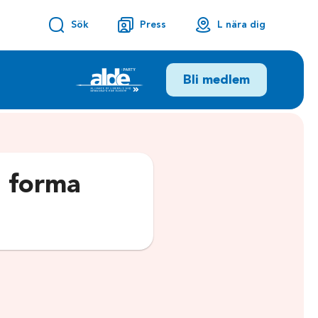
Sök
Press
L nära dig
Bli medlem
t forma