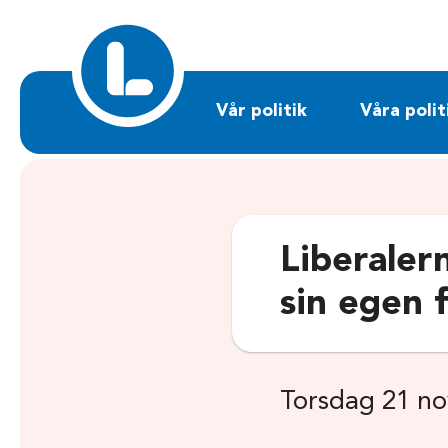
Sök på liberalerna.se
Vår politik
Våra polit
Liberaler
sin egen 
Torsdag 21 n