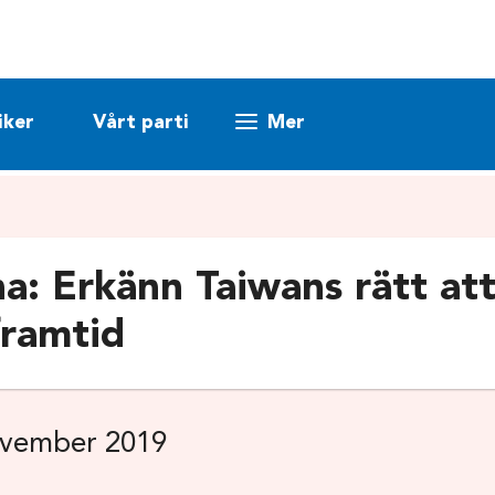
iker
Vårt parti
Mer
na: Erkänn Taiwans rätt at
framtid
ovember 2019