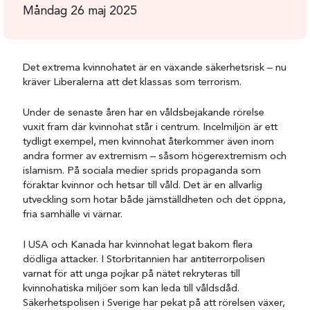
Måndag 26 maj 2025
Det extrema kvinnohatet är en växande säkerhetsrisk – nu
kräver Liberalerna att det klassas som terrorism.
Under de senaste åren har en våldsbejakande rörelse
vuxit fram där kvinnohat står i centrum. Incelmiljön är ett
tydligt exempel, men kvinnohat återkommer även inom
andra former av extremism – såsom högerextremism och
islamism. På sociala medier sprids propaganda som
föraktar kvinnor och hetsar till våld. Det är en allvarlig
utveckling som hotar både jämställdheten och det öppna,
fria samhälle vi värnar.
I USA och Kanada har kvinnohat legat bakom flera
dödliga attacker. I Storbritannien har antiterrorpolisen
varnat för att unga pojkar på nätet rekryteras till
kvinnohatiska miljöer som kan leda till våldsdåd.
Säkerhetspolisen i Sverige har pekat på att rörelsen växer,