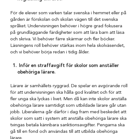
För de elever som varken talar svenska i hemmet eller på
gården är förskolan och skolan vägen till det svenska
språket. Undervisningen behöver i högre grad fokusera
på grundläggande färdigheter som att lära barn att läsa
och skriva. Vi behöver färre skärmar och fler böcker.
Läsningens roll behöver stärkas inom hela skolväsendet,
och vi behöver börja redan i tidig ålder.
Inför en straffavgift för skolor som anställer
obehöriga lärare.
Lärare är samhällets ryggrad. De spelar en avgörande roll
för att undervisningen ska hålla god kvalitet och för att
fler unga ska lyckas i livet. Men då kan inte skolor anställa
obehöriga lärare samtidigt som utbildade lärare går utan
jobb. Liberalerna går därför i dag fram med beskedet att
skolor som satt i system att anställa obehöriga lärare ska
tvingas betala kännbara sanktionsavgifter. Pengarna ska
gå till en fond och användas till att utbilda obehöriga
lärare.