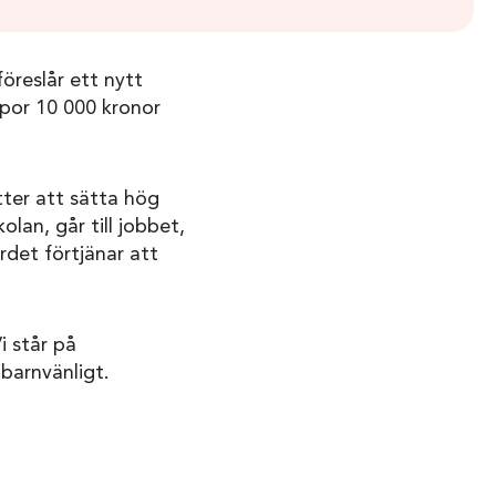
föreslår ett nytt
por 10 000 kronor
tter att sätta hög
lan, går till jobbet,
rdet förtjänar att
i står på
barnvänligt.