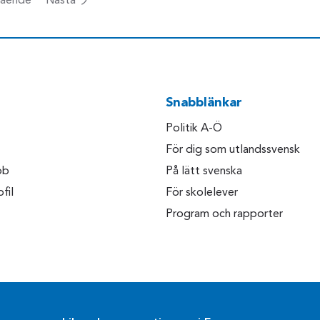
ående
Nästa
Snabblänkar
Politik A-Ö
För dig som utlandssvensk
bb
På lätt svenska
fil
För skolelever
Program och rapporter