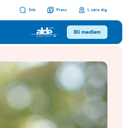
Sök
Press
L nära dig
Bli medlem