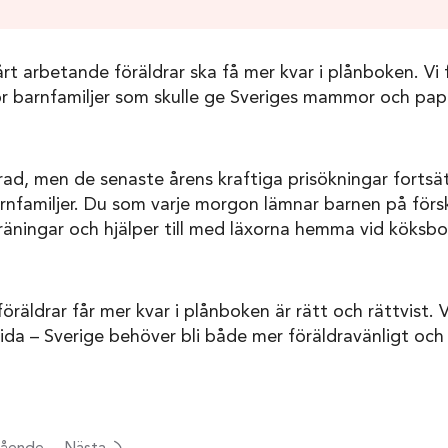
hårt arbetande föräldrar ska få mer kvar i plånboken. Vi 
r barnfamiljer som skulle ge Sveriges mammor och pap
rad, men de senaste årens kraftiga prisökningar fortsä
rnfamiljer. Du som varje morgon lämnar barnen på försko
sträningar och hjälper till med läxorna hemma vid köksbo
räldrar får mer kvar i plånboken är rätt och rättvist. V
da – Sverige behöver bli både mer föräldravänligt och 