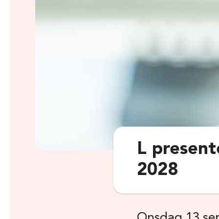
L present
2028
Onsdag 13 se