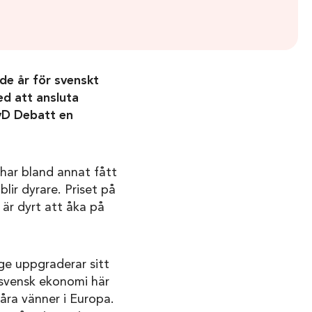
ade år för svenskt
ed att ansluta
vD Debatt en
har bland annat fått
 blir dyrare. Priset på
t är dyrt att åka på
ige uppgraderar sitt
r svensk ekonomi här
åra vänner i Europa.