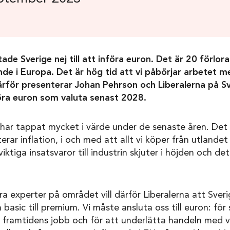
ade Sverige nej till att införa euron. Det är 20 förlor
nde i Europa. Det är hög tid att vi påbörjar arbetet m
rför presenterar Johan Pehrson och Liberalerna på S
föra euron som valuta senast 2028.
har tappat mycket i värde under de senaste åren. Det 
rterar inflation, i och med att allt vi köper från utlandet
iktiga insatsvaror till industrin skjuter i höjden och de
a experter på området vill därför Liberalerna att Sver
asic till premium. Vi måste ansluta oss till euron: fö
a framtidens jobb och för att underlätta handeln med v