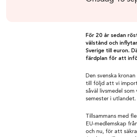
För 20 år sedan röst
välstånd och inflyta
Sverige till euron.
Dä
färdplan för att in
Den svenska kronan 
till följd att vi impo
såväl livsmedel som v
semester i utlandet.
Tillsammans med fler
EU-medlemskap från b
och nu, för att säkr