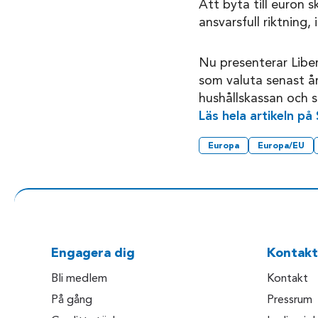
Att byta till euron s
ansvarsfull riktning
Nu presenterar Liber
som valuta senast å
hushållskassan och sl
Läs hela artikeln p
Europa
Europa/EU
Engagera dig
Kontakt
Bli medlem
Kontakt
På gång
Pressrum