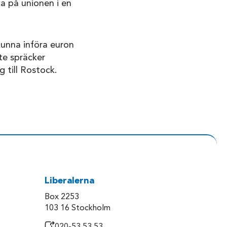
va på unionen i en
kunna införa euron
te spräcker
g till Rostock.
Liberalerna
Box 2253
103 16 Stockholm