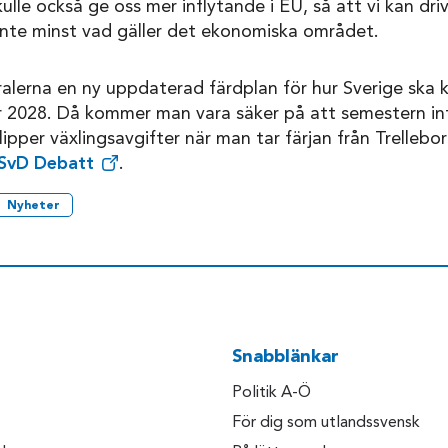
kulle också ge oss mer inflytande i EU, så att vi kan dri
, inte minst vad gäller det ekonomiska området.
alerna en ny uppdaterad färdplan för hur Sverige ska 
r 2028. Då kommer man vara säker på att semestern in
ipper växlingsavgifter när man tar färjan från Trellebor
å SvD Debatt
.
Nyheter
Snabblänkar
Politik A-Ö
För dig som utlandssvensk