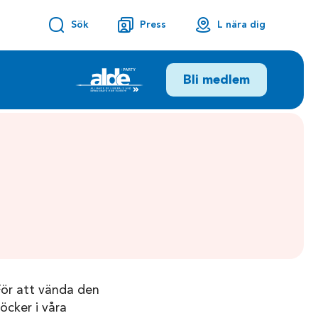
Sök
Press
L nära dig
Bli medlem
 För att vända den
öcker i våra