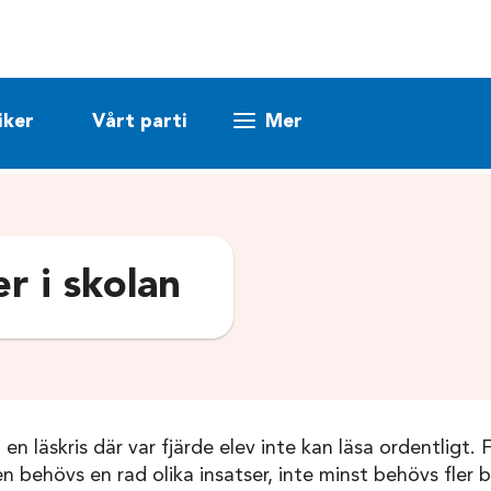
iker
Vårt parti
Mer
r i skolan
i en läskris där var fjärde elev inte kan läsa ordentligt.
en behövs en rad olika insatser, inte minst behövs fler b