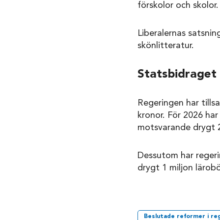
förskolor och skolor.
Liberalernas satsnin
skönlitteratur.
Statsbidraget 
Regeringen har tills
kronor. För 2026 har 
motsvarande drygt 2
Dessutom har regerin
drygt 1 miljon lärobö
Beslutade reformer i re